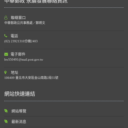
中華郵政 永續發展聯絡資訊
聯絡窗口
中華郵政公共事務處／鄭琇文
電話
(02) 23921310分機2403
電子郵件
hw550491@mail.post.gov.tw
地址
106409 臺北市大安區金山南路2段55號
網站快速連結
網站導覽
最新消息