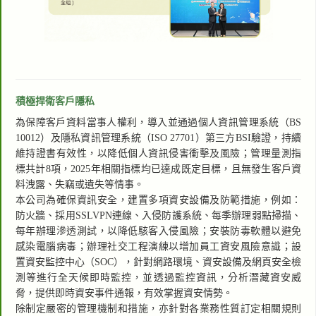
積極捍衛客戶隱私
為保障客戶資料當事人權利，導入並通過個人資訊管理系統（BS
10012）及隱私資訊管理系統（ISO 27701）第三方BSI驗證，持續
維持證書有效性，以降低個人資訊侵害衝擊及風險；管理量測指
標共計8項，2025年相關指標均已達成既定目標，且無發生客戶資
料洩露、失竊或遺失等情事。
本公司為確保資訊安全，建置多項資安設備及防範措施，例如：
防火牆、採用SSLVPN連線、入侵防護系統、每季辦理弱點掃描、
每年辦理滲透測試，以降低駭客入侵風險；安裝防毒軟體以避免
感染電腦病毒；辦理社交工程演練以增加員工資安風險意識；設
置資安監控中心（SOC），針對網路環境、資安設備及網頁安全檢
測等進行全天候即時監控，並透過監控資訊，分析潛藏資安威
脅，提供即時資安事件通報，有效掌握資安情勢。
除制定嚴密的管理機制和措施，亦針對各業務性質訂定相關規則