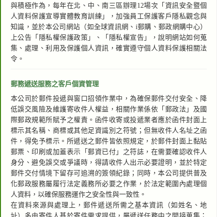
與積極作為，每年在北、中、南三區辦理12場次「資訊安全暨個
人資料保護宣導實體教育訓練」，加強員工保護客戶隱私觀念與
知識，並於本公司網站（如全球資訊網、i郵購、郵政網購中心）
上公告「隱私權保護政策」、「隱私權宣告」，說明網站如何蒐
集、處理、利用及保護個人資訊，確實遵守個人資料保護相關法
令。
郵務遞送服務之客戶個資管理
本公司於郵件投遞與窗口招領作業中，為確保郵件交付安全、降
低誤交風險及維護寄收件人權益，相關作業係依「郵政法」及國
際郵政規範所賦予之權責。函件收寄或投遞業者應於函件封面上
標示其名稱、商標或其他足資識別之符號；但無收件人名址之函
件，得免予標示。所遞送之郵件皆依照規定，於郵件封面上黏貼
郵票、印刷或加蓋表示「郵資已付」之符誌，在需要確認收件人
身分、避免誤交或爭議時，得請收件人出示必要證明，並於特定
郵件交付情境下留存可追溯的簽領紀錄；同時，本公司提供普及
化郵政服務屬履行法定義務所必要之作業，於法定範圍內處理個
人資料，以確保服務運作之安全性與一致性。
在資料來源與處理上，郵件遞送所需之基本資訊（如姓名、地
址）多由寄件人基於寄件需求提供，屬遞送任務中之間接蒐集；