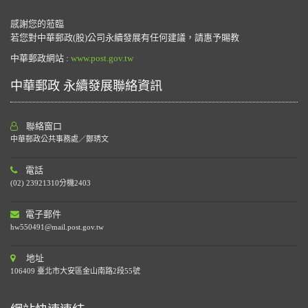
感謝您的蒞臨
若您對中華郵政(股)公司永續發展有任何建議，請惠予賜教
中華郵政網站 :
www.post.gov.tw
中華郵政 永續發展聯絡資訊
聯絡窗口
中華郵政公共事務處／鄭琇文
電話
(02) 23921310分機2403
電子郵件
hw550491@mail.post.gov.tw
地址
106409 臺北市大安區金山南路2段55號