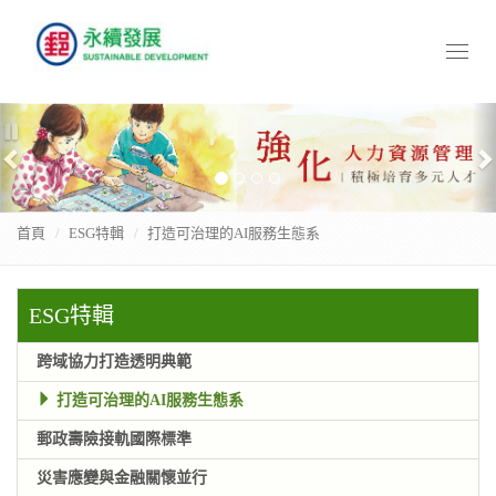
Toggl
naviga
Previous
N
暫
停
首頁
ESG特輯
打造可治理的AI服務生態系
ESG特輯
跨域協力打造透明典範
打造可治理的AI服務生態系
郵政壽險接軌國際標準
災害應變與金融關懷並行