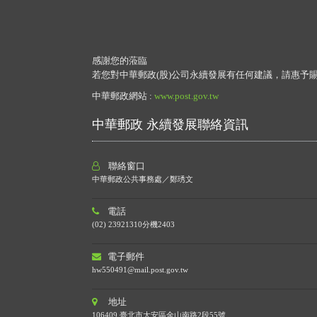
感謝您的蒞臨
若您對中華郵政(股)公司永續發展有任何建議，請惠予
中華郵政網站 :
www.post.gov.tw
中華郵政 永續發展聯絡資訊
聯絡窗口
中華郵政公共事務處／鄭琇文
電話
(02) 23921310分機2403
電子郵件
hw550491@mail.post.gov.tw
地址
106409 臺北市大安區金山南路2段55號