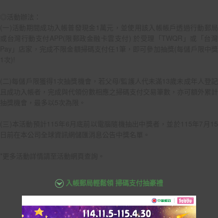
◎活動辦法：
(一)活動期間成功入帳普發現金1萬元，並使用該入帳帳戶透過行動郵局
或台灣行動支付APP(限郵政金融卡雲支付) 於受理「TWQR」或「台灣
Pay」店家，完成不限金額掃碼支付任1筆，即可參加抽獎(每儲戶限中獎
1次)!
(二)每儲戶限獲得1次抽獎機會，若父母/監護人代未滿13歲未成年人登記
且成功入帳者，完成與代領份數相應之掃碼支付交易筆數，亦可額外累計
抽獎機會，最多以5次為限。
(三)本活動預計115年6月底前以電腦隨機抽出中獎者，並於115年7月15
日前在本公司全球資訊網儲匯消息公告中獎名單。
*更多活動詳情請至活動網頁查詢。
入帳郵局輕鬆領 掃碼支付抽豪禮