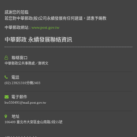
感謝您的蒞臨
若您對中華郵政(股)公司永續發展有任何建議，請惠予賜教
中華郵政網站 :
www.post.gov.tw
中華郵政 永續發展聯絡資訊
聯絡窗口
中華郵政公共事務處／鄭琇文
電話
(02) 23921310分機2403
電子郵件
hw550491@mail.post.gov.tw
地址
106409 臺北市大安區金山南路2段55號