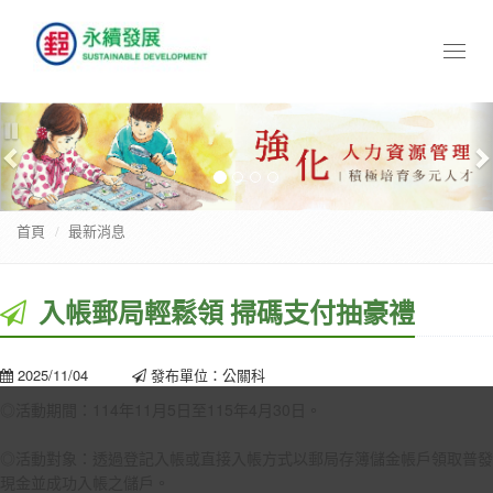
Toggl
naviga
Previous
N
暫
停
首頁
最新消息
入帳郵局輕鬆領 掃碼支付抽豪禮
2025/11/04
發布單位：公關科
◎活動期間：114年11月5日至115年4月30日。
◎活動對象：透過登記入帳或直接入帳方式以郵局存簿儲金帳戶領取普發
現金並成功入帳之儲戶。