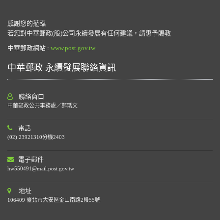
感謝您的蒞臨
若您對中華郵政(股)公司永續發展有任何建議，請惠予賜教
中華郵政網站 :
www.post.gov.tw
中華郵政 永續發展聯絡資訊
聯絡窗口
中華郵政公共事務處／鄭琇文
電話
(02) 23921310分機2403
電子郵件
hw550491@mail.post.gov.tw
地址
106409 臺北市大安區金山南路2段55號