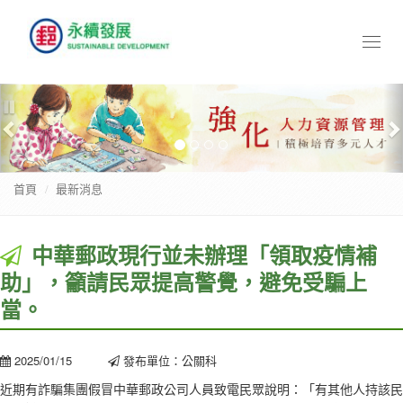
Toggl
naviga
Previous
N
暫
停
首頁
最新消息
中華郵政現行並未辦理「領取疫情補
助」，籲請民眾提高警覺，避免受騙上
當。
2025/01/15
發布單位：公關科
近期有詐騙集團假冒中華郵政公司人員致電民眾說明：「有其他人持該民